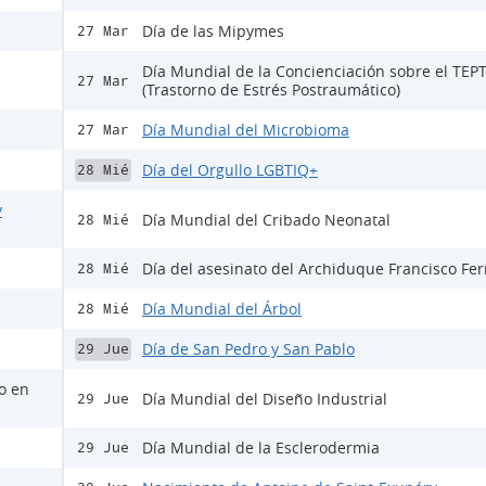
Día de las Mipymes
27 Mar
Día Mundial de la Concienciación sobre el TEP
27 Mar
(Trastorno de Estrés Postraumático)
Día Mundial del Microbioma
27 Mar
Día del Orgullo LGBTIQ+
28 Mié
y
Día Mundial del Cribado Neonatal
28 Mié
Día del asesinato del Archiduque Francisco Fe
28 Mié
Día Mundial del Árbol
28 Mié
Día de San Pedro y San Pablo
29 Jue
lo en
Día Mundial del Diseño Industrial
29 Jue
Día Mundial de la Esclerodermia
29 Jue