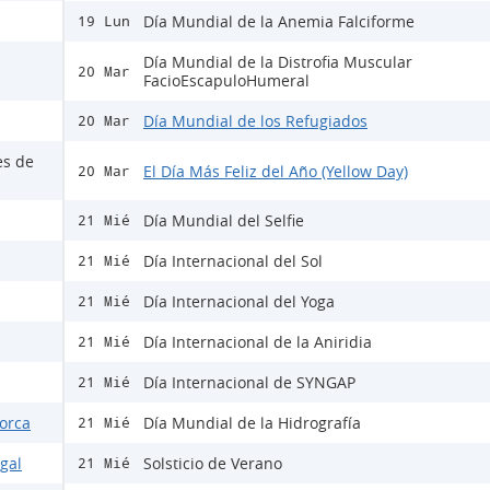
Día Mundial de la Anemia Falciforme
19 Lun
Día Mundial de la Distrofia Muscular
20 Mar
FacioEscapuloHumeral
Día Mundial de los Refugiados
20 Mar
es de
El Día Más Feliz del Año (Yellow Day)
20 Mar
Día Mundial del Selfie
21 Mié
Día Internacional del Sol
21 Mié
Día Internacional del Yoga
21 Mié
Día Internacional de la Aniridia
21 Mié
Día Internacional de SYNGAP
21 Mié
Lorca
Día Mundial de la Hidrografía
21 Mié
egal
Solsticio de Verano
21 Mié