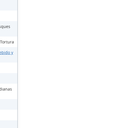
osques
 Tortura
ebido y
dianas