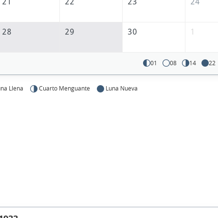
21
22
23
24
28
29
30
1
01
08
14
22
na Llena
Cuarto Menguante
Luna Nueva