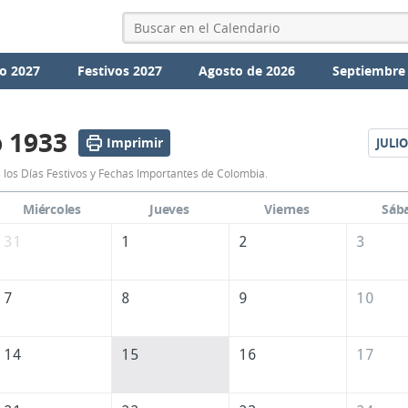
o 2027
Festivos 2027
Agosto de 2026
Septiembre
o 1933
Imprimir
JULIO
Calendario
 los Días Festivos y Fechas Importantes de Colombia.
Junio
Miércoles
Jueves
Viernes
Sáb
1933
31
1
2
3
de
Colombia
7
8
9
10
14
15
16
17