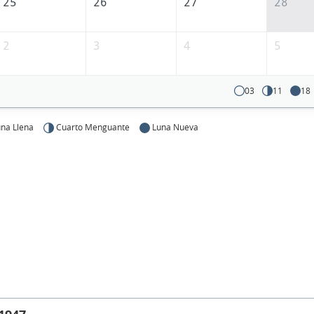
25
26
27
28
2
3
4
5
03
11
18
na Llena
Cuarto Menguante
Luna Nueva