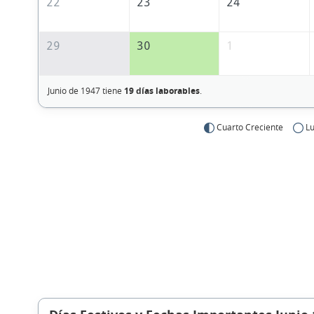
22
23
24
29
30
1
Junio de 1947 tiene
19 días laborables
.
Cuarto Creciente
Lu