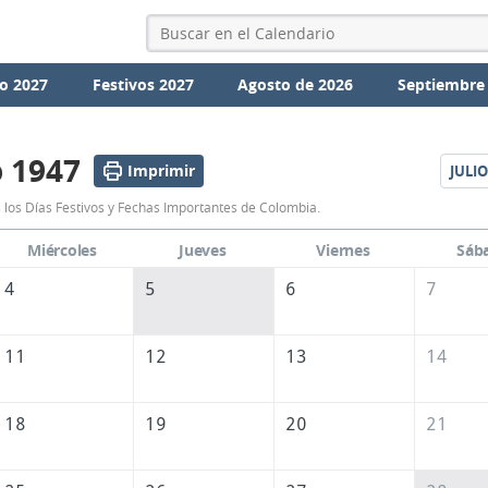
o 2027
Festivos 2027
Agosto de 2026
Septiembre
o 1947
Imprimir
JULIO
Calendario
 los Días Festivos y Fechas Importantes de Colombia.
Junio
Miércoles
Jueves
Viernes
Sáb
1947
4
5
6
7
de
Colombia
11
12
13
14
18
19
20
21