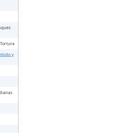
osques
 Tortura
ebido y
dianas