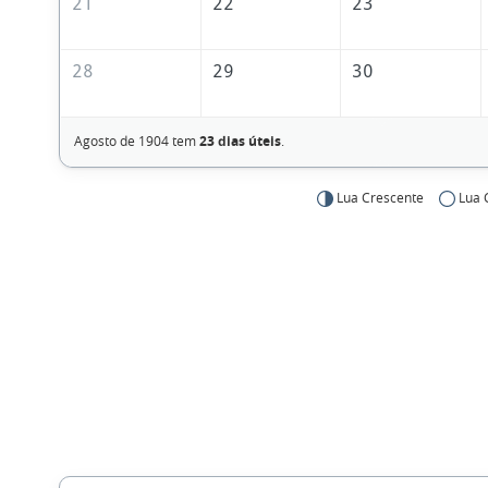
21
22
23
28
29
30
Agosto de 1904 tem
23 dias úteis
.
Lua Crescente
Lua 