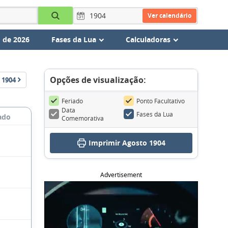
Ver calendário
 de 2026
Fases da Lua
Calculadoras
Opções de visualização:
1904
Feriado
Ponto Facultativo
Data
Fases da Lua
ado
Comemorativa
Imprimir Agosto 1904
Advertisement