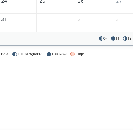
24
25
26
27
31
1
2
3
04
11
18
Cheia
Lua Minguante
Lua Nova
Hoje