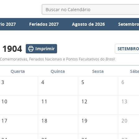
io 2027
Feriados 2027
Agosto de 2026
Setembro
 1904
Imprimir
SETEMBRO
Calendário
Comemorativas, Feriados Nacionais e Pontos Facultativos do
Brasil
.
de
Quarta
Quinta
Sexta
Sáb
Agosto
3
4
5
6
de
1904
10
11
12
13
17
18
19
20