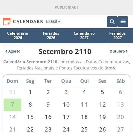
Brasil
Calendário
Feriados
Calendário
Feriados
2026
2026
2027
2027
Setembro 2110
Agosto
Outubro
2110
2110
Calendário
Calendário Setembro 2110
com todas as Datas Comemorativas,
de
Feriados Nacionais e Pontos Facultativos do
Brasil
.
Setembro
Dom
Seg
Ter
Qua
Qui
Sex
Sáb
de
2110
1
2
3
4
5
6
31
7
8
9
10
11
12
13
14
15
16
17
18
19
20
21
22
23
24
25
26
27