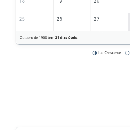
18
19
20
25
26
27
Outubro de 1908 tem
21 dias úteis
.
Lua Crescente