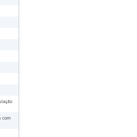
ulação
as com