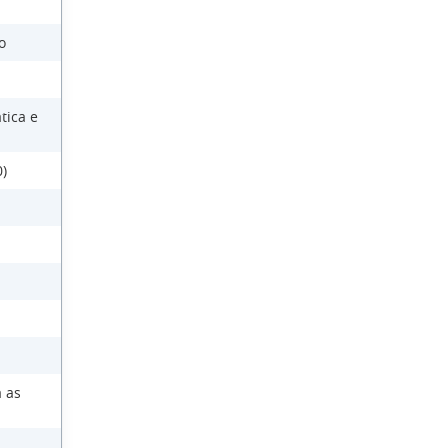
o
tica e
)
 as