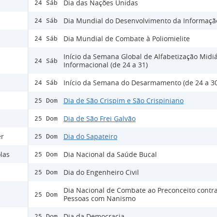
Dia das Nações Unidas
24 Sáb
Dia Mundial do Desenvolvimento da Informaçã
24 Sáb
Dia Mundial de Combate à Poliomielite
24 Sáb
Início da Semana Global de Alfabetização Midiá
24 Sáb
Informacional (de 24 a 31)
Início da Semana do Desarmamento (de 24 a 30
24 Sáb
Dia de São Crispim e São Crispiniano
25 Dom
Dia de São Frei Galvão
25 Dom
er
Dia do Sapateiro
25 Dom
las
Dia Nacional da Saúde Bucal
25 Dom
Dia do Engenheiro Civil
25 Dom
Dia Nacional de Combate ao Preconceito contra
25 Dom
Pessoas com Nanismo
Dia da Democracia
25 Dom