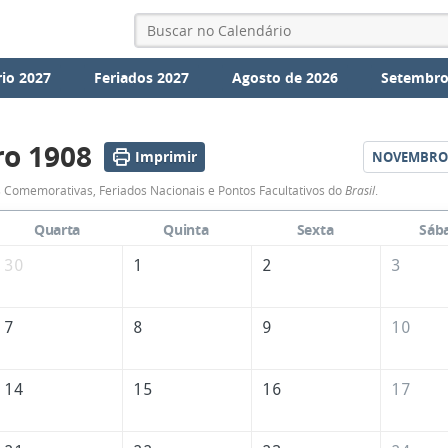
io 2027
Feriados 2027
Agosto de 2026
Setembro
o 1908
Imprimir
NOVEMBRO
Calendário
 Comemorativas, Feriados Nacionais e Pontos Facultativos do
Brasil
.
de
Quarta
Quinta
Sexta
Sáb
Outubro
30
1
2
3
de
1908
7
8
9
10
14
15
16
17