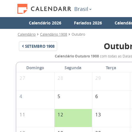
Brasil
Calendário 2026
Feriados 2026
Calendár
Calendário
Calendário 1908
Outubro
Outubr
SETEMBRO
1908
Calendário Outubro 1908
com todas as Datas
Domingo
Segunda
Terça
27
28
29
4
5
6
11
12
13