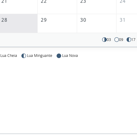
21
22
23
24
28
29
30
31
03
09
17
Lua Cheia
Lua Minguante
Lua Nova