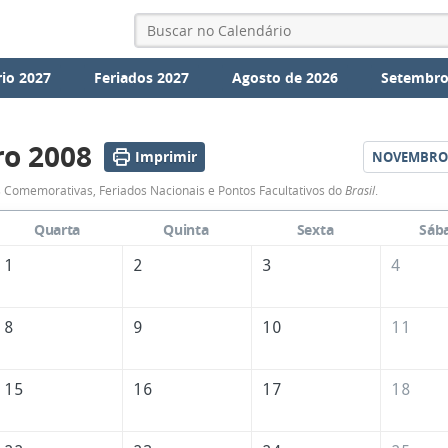
io 2027
Feriados 2027
Agosto de 2026
Setembro
o 2008
Imprimir
NOVEMBRO
Calendário
 Comemorativas, Feriados Nacionais e Pontos Facultativos do
Brasil
.
de
Quarta
Quinta
Sexta
Sáb
Outubro
1
2
3
4
de
2008
8
9
10
11
15
16
17
18