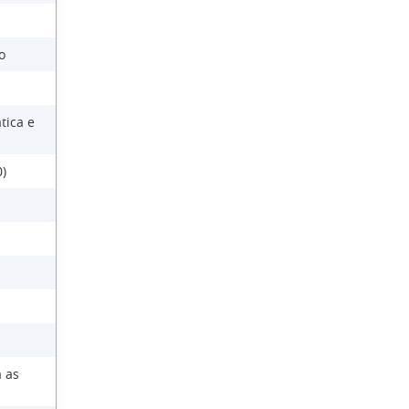
o
tica e
)
 as