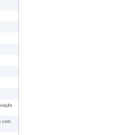
ulação
as com