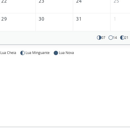
22
23
24
25
29
30
31
1
07
14
21
Lua Cheia
Lua Minguante
Lua Nova