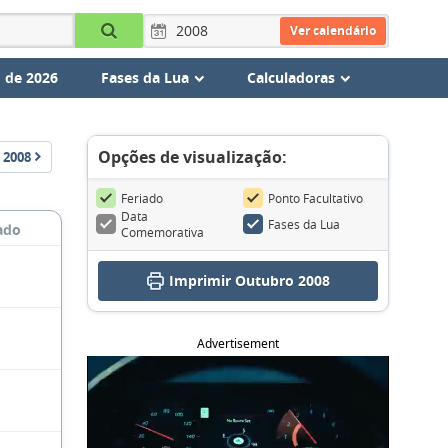
Ver calendário
 de 2026
Fases da Lua
Calculadoras
Opções de visualização:
2008
Feriado
Ponto Facultativo
Data
Fases da Lua
ado
Comemorativa
Imprimir Outubro 2008
Advertisement