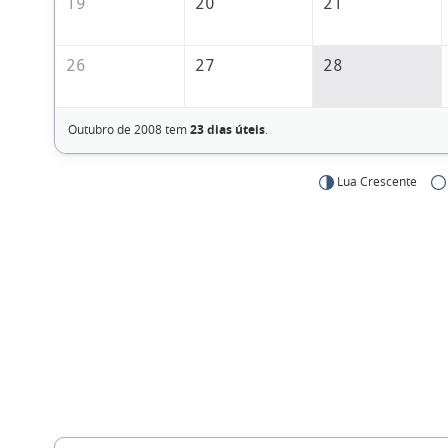
19
20
21
26
27
28
Outubro de 2008 tem
23 dias úteis
.
Lua Crescente