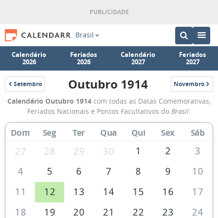
Brasil
Calendário
Feriados
Calendário
Feriados
2026
2026
2027
2027
Outubro 1914
Setembro
Novembro
1914
1914
Calendário
Calendário Outubro 1914
com todas as Datas Comemorativas,
de
Feriados Nacionais e Pontos Facultativos do
Brasil
.
Outubro
Dom
Seg
Ter
Qua
Qui
Sex
Sáb
de
1914
1
2
3
27
28
29
30
4
5
6
7
8
9
10
11
12
13
14
15
16
17
18
19
20
21
22
23
24