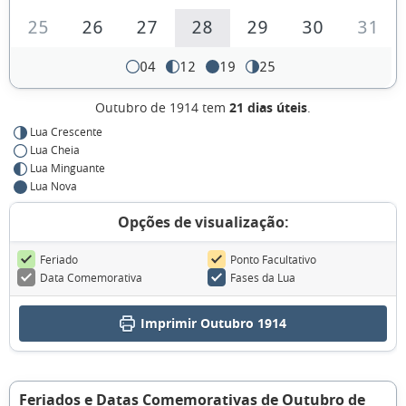
25
26
27
28
29
30
31
04
12
19
25
Outubro de 1914 tem
21 dias úteis
.
Lua Crescente
Lua Cheia
Lua Minguante
Lua Nova
Opções de visualização:
Feriado
Ponto Facultativo
Data Comemorativa
Fases da Lua
Imprimir Outubro 1914
Feriados e Datas Comemorativas de Outubro de