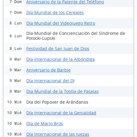
Aniversario de la Patente del Teléfono
7 Dom
Día Mundial de los Cereales
7 Dom
Día Mundial del Videojuego Retro
8 Lun
Día Mundial de Concienciación del Síndrome de
8 Lun
Potocki-Lupski
Festividad de San Juan de Dios
8 Lun
Día Internacional de la Albóndiga
9 Mar
Aniversario de Barbie
9 Mar
Día Internacional del DJ
9 Mar
Dia Mundial de la Totilla de Patatas
9 Mar
Día del Popover de Arándanos
10 Mié
Día Internacional de la Genialidad
10 Mié
Día de Mario Bros
10 Mié
Día Internacional de las Juezas
10 Mié