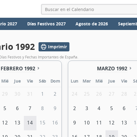
rio 2027
Días Festivos 2027
Agosto de 2026
Septiemb
rio 1992
Imprimir
Días Festivos y Fechas Importantes de España.
FEBRERO 1992
MARZO 1992
Mié
Jue
Vie
Sáb
Dom
Lun
Mar
Mié
Jue
Vie
S
29
30
31
1
2
24
25
26
27
28
2
5
6
7
8
9
2
3
4
5
6
12
13
14
15
16
9
10
11
12
13
1