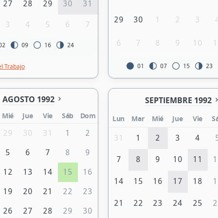
27
28
29
30
31
29
30
1
2
3
3
4
5
6
7
6
7
8
9
10
1
02
09
16
24
el Trabajo
01
07
15
23
AGOSTO 1992
SEPTIEMBRE 1992
Mié
Jue
Vie
Sáb
Dom
Lun
Mar
Mié
Jue
Vie
S
29
30
31
1
2
31
1
2
3
4
5
6
7
8
9
7
8
9
10
11
1
12
13
14
15
16
14
15
16
17
18
1
19
20
21
22
23
21
22
23
24
25
2
26
27
28
29
30