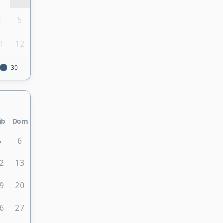
4
5
1
12
30
áb
Dom
5
6
2
13
9
20
6
27