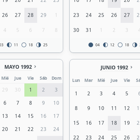
19
20
21
22
23
16
17
18
19
20
2
26
27
28
29
1
23
24
25
26
27
2
4
5
6
7
8
30
31
1
2
3
03
11
18
25
04
12
18
MAYO 1992
JUNIO 1992
Mié
Jue
Vie
Sáb
Dom
Lun
Mar
Mié
Jue
Vie
S
29
30
1
2
3
1
2
3
4
5
6
7
8
9
10
8
9
10
11
12
1
13
14
15
16
17
15
16
17
18
19
2
20
21
22
23
24
22
23
24
25
26
2