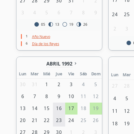
17
18
27
28
29
30
31
1
2
3
4
5
6
7
8
9
24
25
05
13
19
26
2
3
1
Año Nuevo
6
Día de los Reyes
ABRIL 1992
Lun
Mar
Mié
Jue
Vie
Sáb
Dom
Lun
Mar
30
31
1
2
3
4
5
27
28
6
7
8
9
10
11
12
4
5
13
14
15
16
17
18
19
11
12
20
21
22
23
24
25
26
18
19
27
28
29
30
1
2
3