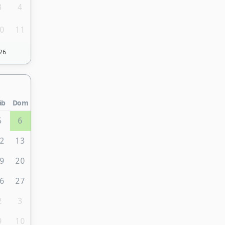
3
4
0
11
26
áb
Dom
5
6
2
13
9
20
6
27
2
3
9
10