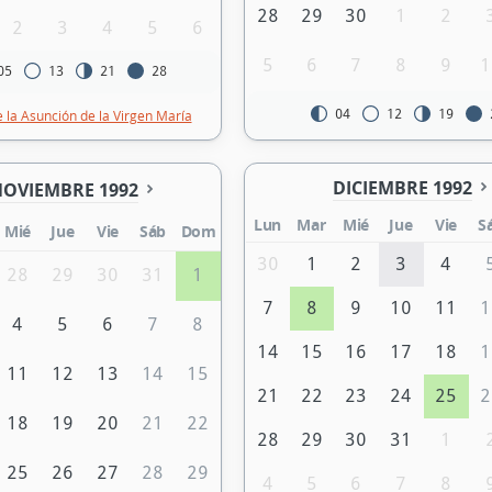
28
29
30
1
2
2
3
4
5
6
5
6
7
8
9
1
05
13
21
28
04
12
19
e la Asunción de la Virgen María
DICIEMBRE 1992
OVIEMBRE 1992
Lun
Mar
Mié
Jue
Vie
S
Mié
Jue
Vie
Sáb
Dom
30
1
2
3
4
28
29
30
31
1
7
8
9
10
11
1
4
5
6
7
8
14
15
16
17
18
1
11
12
13
14
15
21
22
23
24
25
2
18
19
20
21
22
28
29
30
31
1
25
26
27
28
29
4
5
6
7
8