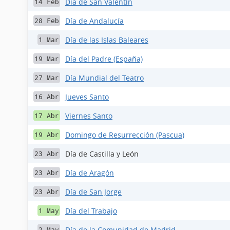
Día de San Valentín
14 Feb
Día de Andalucía
28 Feb
Día de las Islas Baleares
1 Mar
Día del Padre (España)
19 Mar
Día Mundial del Teatro
27 Mar
Jueves Santo
16 Abr
Viernes Santo
17 Abr
Domingo de Resurrección (Pascua)
19 Abr
Día de Castilla y León
23 Abr
Día de Aragón
23 Abr
Día de San Jorge
23 Abr
Día del Trabajo
1 May
Día de la Comunidad de Madrid
2 May