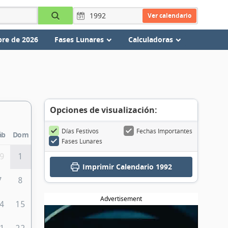
Ver calendario
re de 2026
Fases Lunares
Calculadoras
Opciones de visualización:
Días Festivos
Fechas Importantes
áb
Dom
Fases Lunares
9
1
Imprimir
Calendario 1992
7
8
Advertisement
4
15