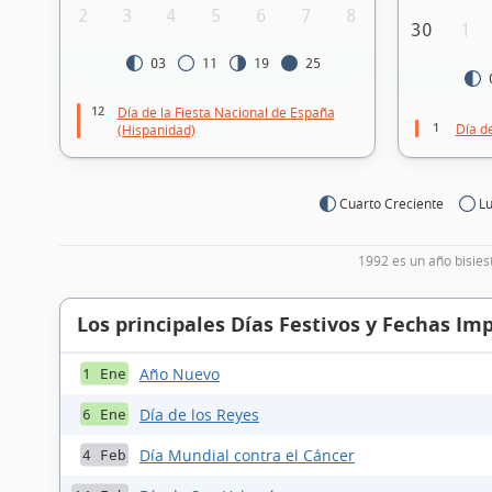
2
3
4
5
6
7
8
30
1
03
11
19
25
12
Día de la Fiesta Nacional de España
1
Día d
(Hispanidad)
Cuarto Creciente
Lu
1992 es un año bisies
Los principales Días Festivos y Fechas Im
Año Nuevo
1 Ene
Día de los Reyes
6 Ene
Día Mundial contra el Cáncer
4 Feb