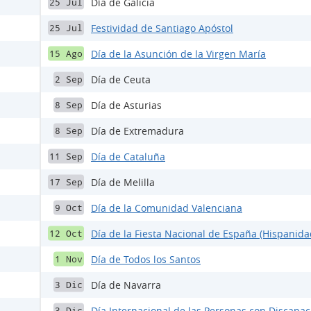
Día de Galicia
25 Jul
Festividad de Santiago Apóstol
25 Jul
Día de la Asunción de la Virgen María
15 Ago
Día de Ceuta
2 Sep
Día de Asturias
8 Sep
Día de Extremadura
8 Sep
Día de Cataluña
11 Sep
Día de Melilla
17 Sep
Día de la Comunidad Valenciana
9 Oct
Día de la Fiesta Nacional de España (Hispanida
12 Oct
Día de Todos los Santos
1 Nov
Día de Navarra
3 Dic
Día Internacional de las Personas con Discapa
3 Dic