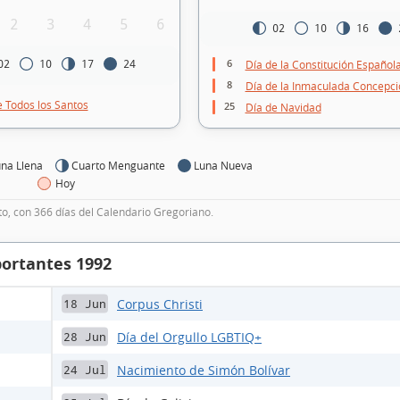
2
3
4
5
6
02
10
16
6
Día de la Constitución Español
02
10
17
24
8
Día de la Inmaculada Concepci
e Todos los Santos
25
Día de Navidad
na Llena
Cuarto Menguante
Luna Nueva
Hoy
to, con 366 días del Calendario Gregoriano.
portantes 1992
Corpus Christi
18 Jun
Día del Orgullo LGBTIQ+
28 Jun
Nacimiento de Simón Bolívar
24 Jul