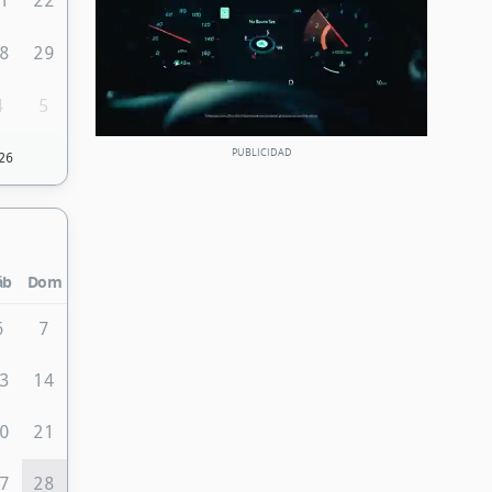
1
22
8
29
4
5
26
áb
Dom
6
7
3
14
0
21
7
28