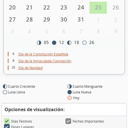
20
21
22
23
24
25
26
27
28
29
30
31
1
2
3
4
5
6
7
8
9
05
12
18
26
6
Día de la Constitución Española
8
Día de la Inmaculada Concepción
25
Día de Navidad
Cuarto Creciente
Cuarto Menguante
Luna Llena
Luna Nueva
Hoy
Opciones de visualización:
Días Festivos
Fechas Importantes
Fases Lunares