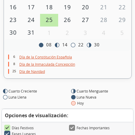
16
17
18
19
20
21
22
23
24
25
26
27
28
29
30
31
1
2
3
4
5
08
14
22
30
6
Día de la Constitución Española
8
Día de la Inmaculada Concepción
25
Día de Navidad
Cuarto Creciente
Cuarto Menguante
Luna Llena
Luna Nueva
Hoy
Opciones de visualización:
Días Festivos
Fechas Importantes
Fases Lunares