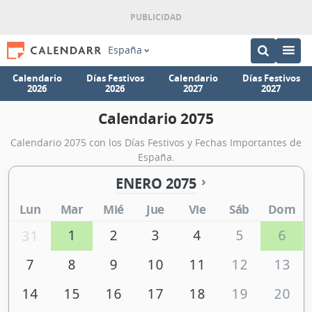
España
Calendario
Días Festivos
Calendario
Días Festivos
2026
2026
2027
2027
Calendario 2075
Calendario 2075 con los Días Festivos y Fechas Importantes de
España.
ENERO 2075
Lun
Mar
Mié
Jue
Vie
Sáb
Dom
1
2
3
4
5
6
31
7
8
9
10
11
12
13
14
15
16
17
18
19
20