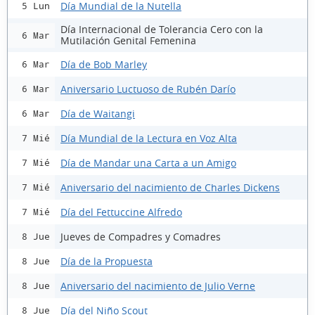
Día Mundial de la Nutella
5 Lun
Día Internacional de Tolerancia Cero con la
6 Mar
Mutilación Genital Femenina
Día de Bob Marley
6 Mar
Aniversario Luctuoso de Rubén Darío
6 Mar
Día de Waitangi
6 Mar
Día Mundial de la Lectura en Voz Alta
7 Mié
Día de Mandar una Carta a un Amigo
7 Mié
Aniversario del nacimiento de Charles Dickens
7 Mié
Día del Fettuccine Alfredo
7 Mié
Jueves de Compadres y Comadres
8 Jue
Día de la Propuesta
8 Jue
Aniversario del nacimiento de Julio Verne
8 Jue
Día del Niño Scout
8 Jue