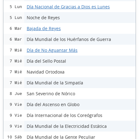
Día Nacional de Gracias a Dios es Lunes
5 Lun
Noche de Reyes
5 Lun
Bajada de Reyes
6 Mar
Día Mundial de los Huérfanos de Guerra
6 Mar
Día de No Aguantar Más
7 Mié
Día del Sello Postal
7 Mié
Navidad Ortodoxa
7 Mié
Día Mundial de la Simpatía
7 Mié
San Severino de Nórico
8 Jue
Día del Ascenso en Globo
9 Vie
Día Internacional de los Coreógrafos
9 Vie
Día Mundial de la Electricidad Estática
9 Vie
Día Mundial de la Gente Peculiar
10 Sáb