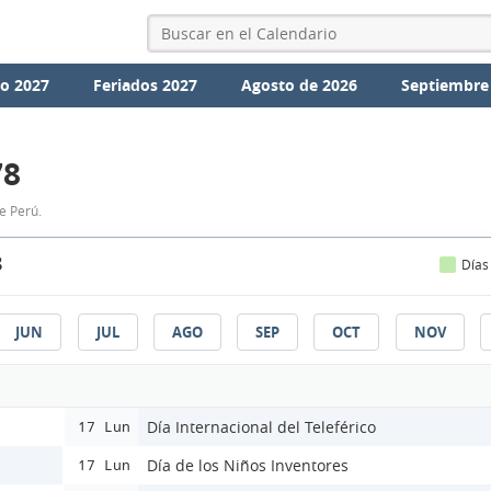
io 2027
Feriados 2027
Agosto de 2026
Septiembre
78
e Perú.
8
Días
JUN
JUL
AGO
SEP
OCT
NOV
Día Internacional del Teleférico
17 Lun
Día de los Niños Inventores
17 Lun