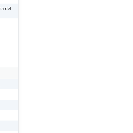
na del
s