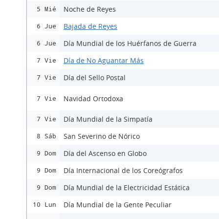
Noche de Reyes
5 Mié
Bajada de Reyes
6 Jue
Día Mundial de los Huérfanos de Guerra
6 Jue
Día de No Aguantar Más
7 Vie
Día del Sello Postal
7 Vie
Navidad Ortodoxa
7 Vie
Día Mundial de la Simpatía
7 Vie
San Severino de Nórico
8 Sáb
Día del Ascenso en Globo
9 Dom
Día Internacional de los Coreógrafos
9 Dom
Día Mundial de la Electricidad Estática
9 Dom
Día Mundial de la Gente Peculiar
10 Lun