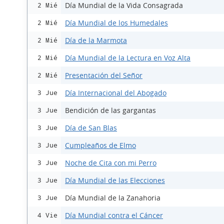
Día Mundial de la Vida Consagrada
2 Mié
Día Mundial de los Humedales
2 Mié
Día de la Marmota
2 Mié
Día Mundial de la Lectura en Voz Alta
2 Mié
Presentación del Señor
2 Mié
Día Internacional del Abogado
3 Jue
Bendición de las gargantas
3 Jue
Día de San Blas
3 Jue
Cumpleaños de Elmo
3 Jue
Noche de Cita con mi Perro
3 Jue
Día Mundial de las Elecciones
3 Jue
Día Mundial de la Zanahoria
3 Jue
Día Mundial contra el Cáncer
4 Vie