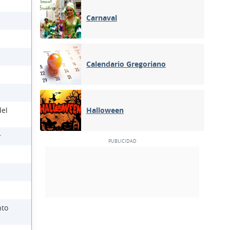
Carnaval
Calendario Gregoriano
del
Halloween
r
nto