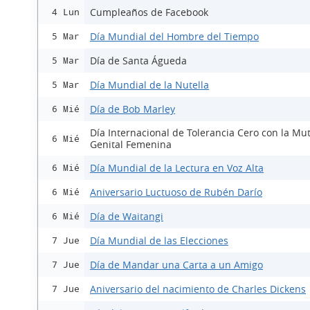
Cumpleaños de Facebook
4 Lun
Día Mundial del Hombre del Tiempo
5 Mar
Día de Santa Águeda
5 Mar
Día Mundial de la Nutella
5 Mar
Día de Bob Marley
6 Mié
Día Internacional de Tolerancia Cero con la Mut
6 Mié
Genital Femenina
Día Mundial de la Lectura en Voz Alta
6 Mié
Aniversario Luctuoso de Rubén Darío
6 Mié
Día de Waitangi
6 Mié
Día Mundial de las Elecciones
7 Jue
Día de Mandar una Carta a un Amigo
7 Jue
Aniversario del nacimiento de Charles Dickens
7 Jue