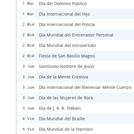
Día del Dominio Público
1 Mar
Día Internacional del Hijo
1 Mar
Día Internacional del Policía
2 Mié
Día Mundial del Entrenador Personal
2 Mié
Día Mundial del Introvertido
2 Mié
Fiesta de San Basilio Magno
2 Mié
Santísimo Nombre de Jesús
3 Jue
Día de la Mente Creativa
3 Jue
Día Internacional del Bienestar Mente-Cuerpo
3 Jue
Día de las Mujeres de Rock
3 Jue
Día de J. R. R. Tolkien
3 Jue
Día Mundial del Braille
4 Vie
Día Mundial de la Hipnosis
4 Vie