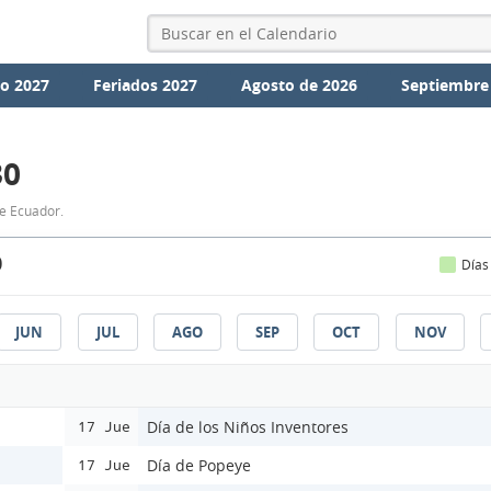
io 2027
Feriados 2027
Agosto de 2026
Septiembre
30
de Ecuador.
0
Días
JUN
JUL
AGO
SEP
OCT
NOV
Día de los Niños Inventores
17 Jue
Día de Popeye
17 Jue