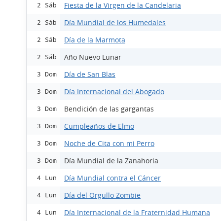
Fiesta de la Virgen de la Candelaria
2 Sáb
Día Mundial de los Humedales
2 Sáb
Día de la Marmota
2 Sáb
Año Nuevo Lunar
2 Sáb
Día de San Blas
3 Dom
Día Internacional del Abogado
3 Dom
Bendición de las gargantas
3 Dom
Cumpleaños de Elmo
3 Dom
Noche de Cita con mi Perro
3 Dom
Día Mundial de la Zanahoria
3 Dom
Día Mundial contra el Cáncer
4 Lun
Día del Orgullo Zombie
4 Lun
Día Internacional de la Fraternidad Humana
4 Lun