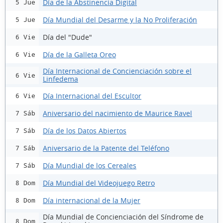
Día de la Abstinencia Digital
5 Jue
Día Mundial del Desarme y la No Proliferación
5 Jue
Día del "Dude"
6 Vie
Día de la Galleta Oreo
6 Vie
Día Internacional de Concienciación sobre el
6 Vie
Linfedema
Día Internacional del Escultor
6 Vie
Aniversario del nacimiento de Maurice Ravel
7 Sáb
Día de los Datos Abiertos
7 Sáb
Aniversario de la Patente del Teléfono
7 Sáb
Día Mundial de los Cereales
7 Sáb
Día Mundial del Videojuego Retro
8 Dom
Día internacional de la Mujer
8 Dom
Día Mundial de Concienciación del Síndrome de
8 Dom