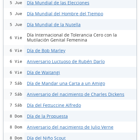
Día Mundial de las Elecciones
5 Jue
Día Mundial del Hombre del Tiempo
5 Jue
Día Mundial de la Nutella
5 Jue
Día Internacional de Tolerancia Cero con la
6 Vie
Mutilación Genital Femenina
Día de Bob Marley
6 Vie
Aniversario Luctuoso de Rubén Darío
6 Vie
Día de Waitangi
6 Vie
Día de Mandar una Carta a un Amigo
7 Sáb
Aniversario del nacimiento de Charles Dickens
7 Sáb
Día del Fettuccine Alfredo
7 Sáb
Día de la Propuesta
8 Dom
Aniversario del nacimiento de Julio Verne
8 Dom
Día del Niño Scout
8 Dom