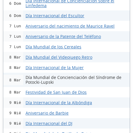
Día Internacional de Concienciación sobre el
6 Dom
Linfedema
Día Internacional del Escultor
6 Dom
Aniversario del nacimiento de Maurice Ravel
7 Lun
Aniversario de la Patente del Teléfono
7 Lun
Día Mundial de los Cereales
7 Lun
Día Mundial del Videojuego Retro
8 Mar
Día Internacional de la Mujer
8 Mar
Día Mundial de Concienciación del Síndrome de
8 Mar
Potocki-Lupski
Festividad de San Juan de Dios
8 Mar
Día Internacional de la Albóndiga
9 Mié
Aniversario de Barbie
9 Mié
Día Internacional del DJ
9 Mié