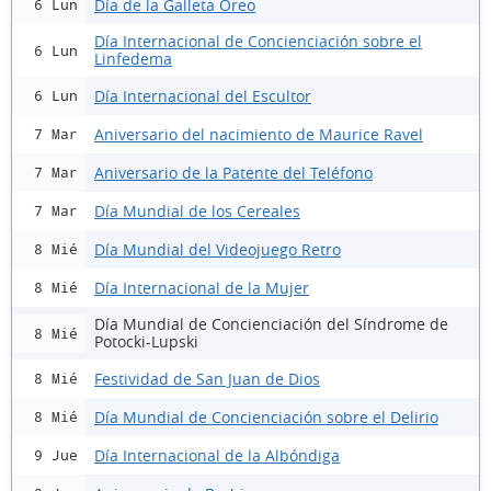
Día de la Galleta Oreo
6 Lun
Día Internacional de Concienciación sobre el
6 Lun
Linfedema
Día Internacional del Escultor
6 Lun
Aniversario del nacimiento de Maurice Ravel
7 Mar
Aniversario de la Patente del Teléfono
7 Mar
Día Mundial de los Cereales
7 Mar
Día Mundial del Videojuego Retro
8 Mié
Día Internacional de la Mujer
8 Mié
Día Mundial de Concienciación del Síndrome de
8 Mié
Potocki-Lupski
Festividad de San Juan de Dios
8 Mié
Día Mundial de Concienciación sobre el Delirio
8 Mié
Día Internacional de la Albóndiga
9 Jue