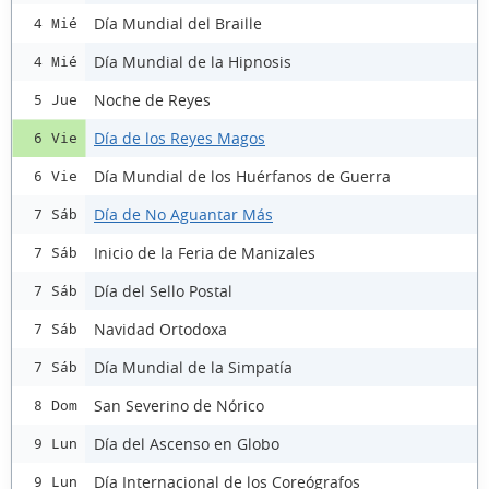
Día Mundial del Braille
4 Mié
Día Mundial de la Hipnosis
4 Mié
Noche de Reyes
5 Jue
Día de los Reyes Magos
6 Vie
Día Mundial de los Huérfanos de Guerra
6 Vie
Día de No Aguantar Más
7 Sáb
Inicio de la Feria de Manizales
7 Sáb
Día del Sello Postal
7 Sáb
Navidad Ortodoxa
7 Sáb
Día Mundial de la Simpatía
7 Sáb
San Severino de Nórico
8 Dom
Día del Ascenso en Globo
9 Lun
Día Internacional de los Coreógrafos
9 Lun