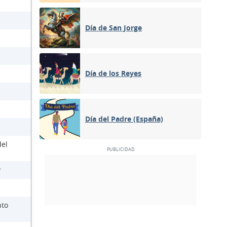
Día de San Jorge
Día de los Reyes
Día del Padre (España)
del
r
nto