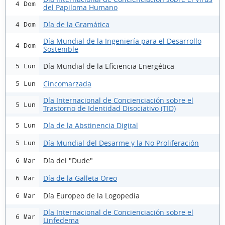
4 Dom
del Papiloma Humano
Día de la Gramática
4 Dom
Día Mundial de la Ingeniería para el Desarrollo
4 Dom
Sostenible
Día Mundial de la Eficiencia Energética
5 Lun
Cincomarzada
5 Lun
Día Internacional de Concienciación sobre el
5 Lun
Trastorno de Identidad Disociativo (TID)
Día de la Abstinencia Digital
5 Lun
Día Mundial del Desarme y la No Proliferación
5 Lun
Día del "Dude"
6 Mar
Día de la Galleta Oreo
6 Mar
Día Europeo de la Logopedia
6 Mar
Día Internacional de Concienciación sobre el
6 Mar
Linfedema