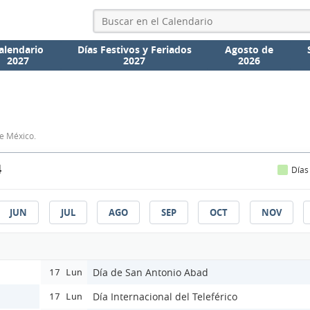
alendario
Días Festivos y Feriados
Agosto de
2027
2027
2026
de México.
4
Días
JUN
JUL
AGO
SEP
OCT
NOV
Día de San Antonio Abad
17 Lun
Día Internacional del Teleférico
17 Lun