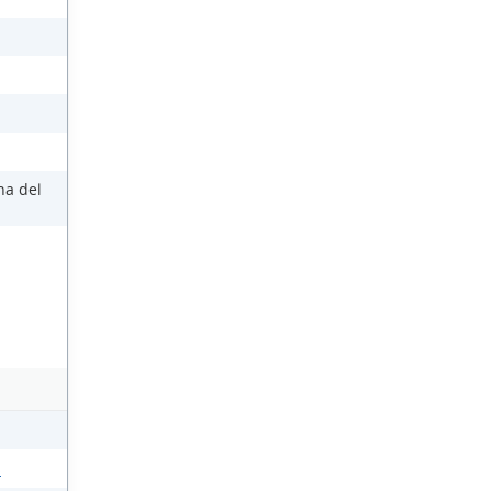
na del
s