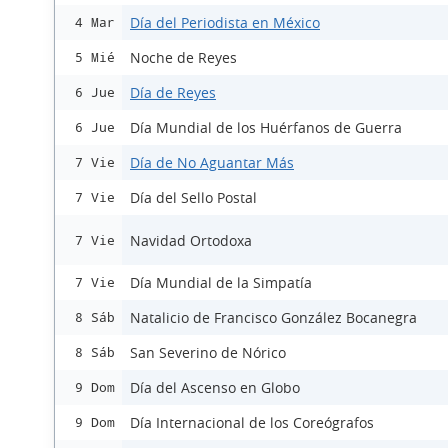
Día del Periodista en México
4 Mar
Noche de Reyes
5 Mié
Día de Reyes
6 Jue
Día Mundial de los Huérfanos de Guerra
6 Jue
Día de No Aguantar Más
7 Vie
Día del Sello Postal
7 Vie
Navidad Ortodoxa
7 Vie
Día Mundial de la Simpatía
7 Vie
Natalicio de Francisco González Bocanegra
8 Sáb
San Severino de Nórico
8 Sáb
Día del Ascenso en Globo
9 Dom
Día Internacional de los Coreógrafos
9 Dom