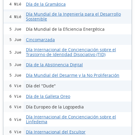
Día de la Gramática
4 Mié
Día Mundial de la Ingeniería para el Desarrollo
4 Mié
Sostenible
Día Mundial de la Eficiencia Energética
5 Jue
Cincomarzada
5 Jue
Día Internacional de Concienciación sobre el
5 Jue
Trastorno de Identidad Disociativo (TID)
Día de la Abstinencia Digital
5 Jue
Día Mundial del Desarme y la No Proliferación
5 Jue
Día del "Dude"
6 Vie
Día de la Galleta Oreo
6 Vie
Día Europeo de la Logopedia
6 Vie
Día Internacional de Concienciación sobre el
6 Vie
Linfedema
Día Internacional del Escultor
6 Vie