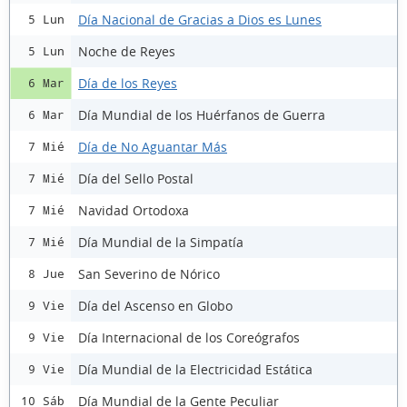
Día Nacional de Gracias a Dios es Lunes
5 Lun
Noche de Reyes
5 Lun
Día de los Reyes
6 Mar
Día Mundial de los Huérfanos de Guerra
6 Mar
Día de No Aguantar Más
7 Mié
Día del Sello Postal
7 Mié
Navidad Ortodoxa
7 Mié
Día Mundial de la Simpatía
7 Mié
San Severino de Nórico
8 Jue
Día del Ascenso en Globo
9 Vie
Día Internacional de los Coreógrafos
9 Vie
Día Mundial de la Electricidad Estática
9 Vie
Día Mundial de la Gente Peculiar
10 Sáb