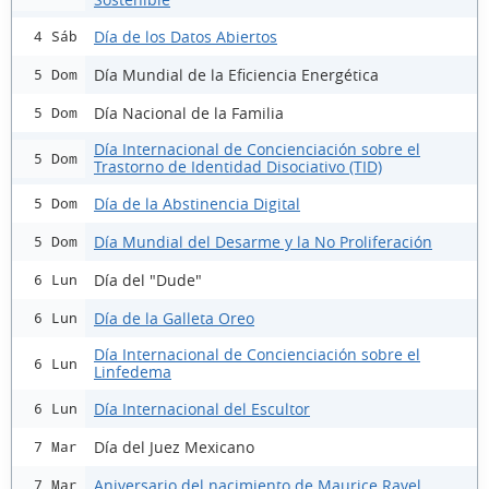
Día de los Datos Abiertos
4 Sáb
Día Mundial de la Eficiencia Energética
5 Dom
Día Nacional de la Familia
5 Dom
Día Internacional de Concienciación sobre el
5 Dom
Trastorno de Identidad Disociativo (TID)
Día de la Abstinencia Digital
5 Dom
Día Mundial del Desarme y la No Proliferación
5 Dom
Día del "Dude"
6 Lun
Día de la Galleta Oreo
6 Lun
Día Internacional de Concienciación sobre el
6 Lun
Linfedema
Día Internacional del Escultor
6 Lun
Día del Juez Mexicano
7 Mar
Aniversario del nacimiento de Maurice Ravel
7 Mar