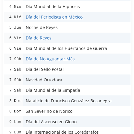
Día Mundial de la Hipnosis
4 Mié
Día del Periodista en México
4 Mié
Noche de Reyes
5 Jue
Día de Reyes
6 Vie
Día Mundial de los Huérfanos de Guerra
6 Vie
Día de No Aguantar Más
7 Sáb
Día del Sello Postal
7 Sáb
Navidad Ortodoxa
7 Sáb
Día Mundial de la Simpatía
7 Sáb
Natalicio de Francisco González Bocanegra
8 Dom
San Severino de Nórico
8 Dom
Día del Ascenso en Globo
9 Lun
Día Internacional de los Coreógrafos
9 Lun