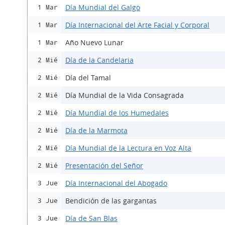
Día Mundial del Galgo
1 Mar
Día Internacional del Arte Facial y Corporal
1 Mar
Año Nuevo Lunar
1 Mar
Día de la Candelaria
2 Mié
Día del Tamal
2 Mié
Día Mundial de la Vida Consagrada
2 Mié
Día Mundial de los Humedales
2 Mié
Día de la Marmota
2 Mié
Día Mundial de la Lectura en Voz Alta
2 Mié
Presentación del Señor
2 Mié
Día Internacional del Abogado
3 Jue
Bendición de las gargantas
3 Jue
Día de San Blas
3 Jue