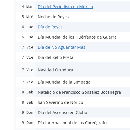
Día del Periodista en México
4 Mar
Noche de Reyes
5 Mié
Día de Reyes
6 Jue
Día Mundial de los Huérfanos de Guerra
6 Jue
Día de No Aguantar Más
7 Vie
Día del Sello Postal
7 Vie
Navidad Ortodoxa
7 Vie
Día Mundial de la Simpatía
7 Vie
Natalicio de Francisco González Bocanegra
8 Sáb
San Severino de Nórico
8 Sáb
Día del Ascenso en Globo
9 Dom
Día Internacional de los Coreógrafos
9 Dom