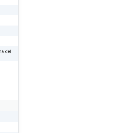
na del
s