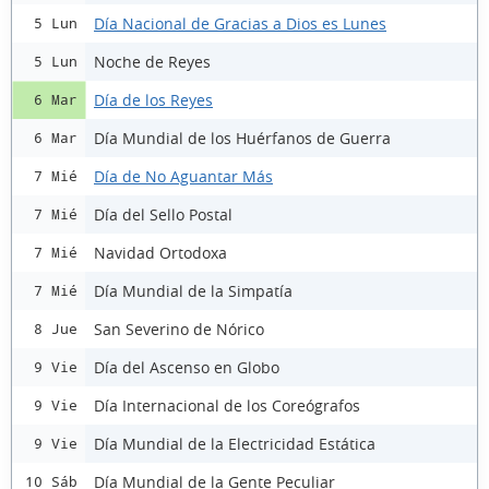
Día Nacional de Gracias a Dios es Lunes
5 Lun
Noche de Reyes
5 Lun
Día de los Reyes
6 Mar
Día Mundial de los Huérfanos de Guerra
6 Mar
Día de No Aguantar Más
7 Mié
Día del Sello Postal
7 Mié
Navidad Ortodoxa
7 Mié
Día Mundial de la Simpatía
7 Mié
San Severino de Nórico
8 Jue
Día del Ascenso en Globo
9 Vie
Día Internacional de los Coreógrafos
9 Vie
Día Mundial de la Electricidad Estática
9 Vie
Día Mundial de la Gente Peculiar
10 Sáb