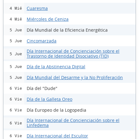
Cuaresma
4 Mié
Miércoles de Ceniza
4 Mié
Día Mundial de la Eficiencia Energética
5 Jue
Cincomarzada
5 Jue
Día Internacional de Concienciación sobre el
5 Jue
Trastorno de Identidad Disociativo (TID)
Día de la Abstinencia Digital
5 Jue
Día Mundial del Desarme y la No Proliferación
5 Jue
Día del "Dude"
6 Vie
Día de la Galleta Oreo
6 Vie
Día Europeo de la Logopedia
6 Vie
Día Internacional de Concienciación sobre el
6 Vie
Linfedema
Día Internacional del Escultor
6 Vie