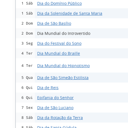
Dia do Domínio Público
1 Sáb
Dia da Solenidade de Santa Maria
1 Sáb
Dia de São Basílio
2 Dom
Dia Mundial do Introvertido
2 Dom
Dia do Festival do Sono
3 Seg
Dia Mundial do Braille
4 Ter
Dia Mundial do Hipnotismo
4 Ter
Dia de São Simeão Estilista
5 Qua
Dia de Reis
6 Qui
Epifania do Senhor
6 Qui
Dia de São Luciano
7 Sex
Dia da Rotação da Terra
8 Sáb
Dia de Santa Gúdula
8 Sáb