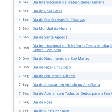
Dia Internacional da Fraternidade Humana
4 Sex
Dia de Rosa Parks
4 Sex
Dia de Dar Sorrisos às Crianças
4 Sex
Dia Mundial da Nutella
5 Sáb
Dia de Santa Águeda
5 Sáb
Dia Internacional da Tolerância Zero à Mutilaç
6 Dom
Genital Feminina
Dia do Nascimento de Bob Marley
6 Dom
Dia de Fazer um Elogio
6 Dom
Dia do Fettuccine Alfredo
7 Seg
Dia de Abraçar um Viciado ou Alcoólatra
7 Seg
Dia de Acenar com Todos os Dedos para o Seu 
7 Seg
Dia da Rosa
7 Seg
Dia de Rir e Ficar Rico
8 Ter