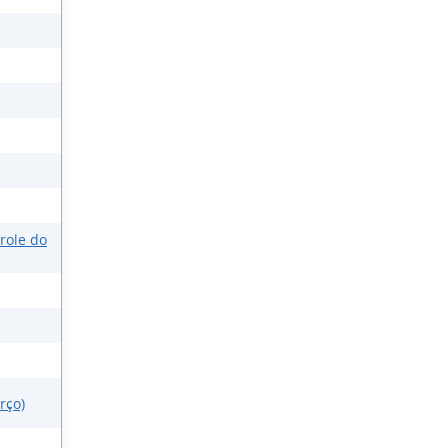
role do
rço)