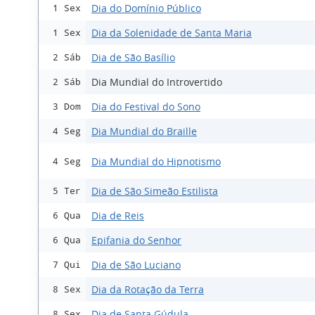
Dia do Domínio Público
1 Sex
Dia da Solenidade de Santa Maria
1 Sex
Dia de São Basílio
2 Sáb
Dia Mundial do Introvertido
2 Sáb
Dia do Festival do Sono
3 Dom
Dia Mundial do Braille
4 Seg
Dia Mundial do Hipnotismo
4 Seg
Dia de São Simeão Estilista
5 Ter
Dia de Reis
6 Qua
Epifania do Senhor
6 Qua
Dia de São Luciano
7 Qui
Dia da Rotação da Terra
8 Sex
Dia de Santa Gúdula
8 Sex