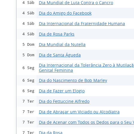
Dia Mundial de Luta Contra o Cancro
4 Sáb
Dia do Amigo do Facebook
4 Sáb
Dia Internacional da Fraternidade Humana
4 Sáb
Dia de Rosa Parks
4 Sáb
Dia Mundial da Nutella
5 Dom
Dia de Santa Águeda
5 Dom
Dia Internacional da Tolerância Zero à Mutilaç
6 Seg
Genital Feminina
Dia do Nascimento de Bob Marley
6 Seg
Dia de Fazer um Elogio
6 Seg
Dia do Fettuccine Alfredo
7 Ter
Dia de Abraçar um Viciado ou Alcoólatra
7 Ter
Dia de Acenar com Todos os Dedos para o Seu 
7 Ter
Dia da Rosa
7 Ter