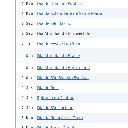
Dia do Domínio Público
1 Dom
Dia da Solenidade de Santa Maria
1 Dom
Dia de São Basílio
2 Seg
Dia Mundial do Introvertido
2 Seg
Dia do Festival do Sono
3 Ter
Dia Mundial do Braille
4 Qua
Dia Mundial do Hipnotismo
4 Qua
Dia de São Simeão Estilista
5 Qui
Dia de Reis
6 Sex
Epifania do Senhor
6 Sex
Dia de São Luciano
7 Sáb
Dia da Rotação da Terra
8 Dom
Dia de Santa Gúdula
8 Dom