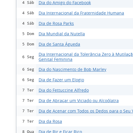
Dia do Amigo do Facebook
4 Sáb
Dia Internacional da Fraternidade Humana
4 Sáb
Dia de Rosa Parks
4 Sáb
Dia Mundial da Nutella
5 Dom
Dia de Santa Águeda
5 Dom
Dia Internacional da Tolerância Zero à Mutilaç
6 Seg
Genital Feminina
Dia do Nascimento de Bob Marley
6 Seg
Dia de Fazer um Elogio
6 Seg
Dia do Fettuccine Alfredo
7 Ter
Dia de Abraçar um Viciado ou Alcoólatra
7 Ter
Dia de Acenar com Todos os Dedos para o Seu 
7 Ter
Dia da Rosa
7 Ter
Dia de Rir e Ficar Rico
8 Qua