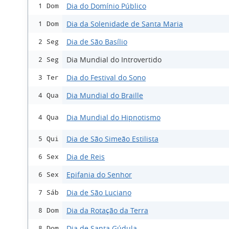
Dia do Domínio Público
1 Dom
Dia da Solenidade de Santa Maria
1 Dom
Dia de São Basílio
2 Seg
Dia Mundial do Introvertido
2 Seg
Dia do Festival do Sono
3 Ter
Dia Mundial do Braille
4 Qua
Dia Mundial do Hipnotismo
4 Qua
Dia de São Simeão Estilista
5 Qui
Dia de Reis
6 Sex
Epifania do Senhor
6 Sex
Dia de São Luciano
7 Sáb
Dia da Rotação da Terra
8 Dom
Dia de Santa Gúdula
8 Dom