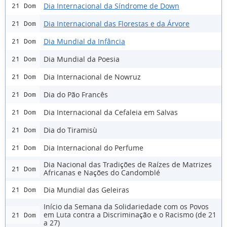
Dia Internacional da Síndrome de Down
21 Dom
Dia Internacional das Florestas e da Árvore
21 Dom
Dia Mundial da Infância
21 Dom
Dia Mundial da Poesia
21 Dom
Dia Internacional de Nowruz
21 Dom
Dia do Pão Francês
21 Dom
Dia Internacional da Cefaleia em Salvas
21 Dom
Dia do Tiramisù
21 Dom
Dia Internacional do Perfume
21 Dom
Dia Nacional das Tradições de Raízes de Matrizes
21 Dom
Africanas e Nações do Candomblé
Dia Mundial das Geleiras
21 Dom
Início da Semana da Solidariedade com os Povos
em Luta contra a Discriminação e o Racismo (de 21
21 Dom
a 27)